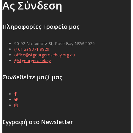
Ας Σύνδεση
Πληροφορίες Γραφείο μας
90-92 Νιούκαστλ St,
Rose Bay NSW
2029
(+61 2) 9371 9929
office@stgeorgerosebay.org.au
@stgeorgerosebay
Συνδεθείτε μαζί μας
Εγγραφή στο Newsletter