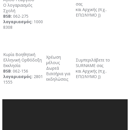
σας
Ο λογαριασμός
και Αρχικής (π.χ..
Σχολή
ΕΠΩΝΥΜΟ J)
BSB:
062-275
λογαριασμός:
1000
8308
Κυρία Βοηθητική
Χρέωση
Ελληνική Ορθόδοξη
Συμπεριλάβετε το
μέλους
Εκκλησία
SURNAME σας
Δωρεά
BSB
: 062-156
και Αρχικής (π.χ..
Εισιτήρια για
λογαριασμός:
2801
ΕΠΩΝΥΜΟ J)
εκδηλώσεις
1555