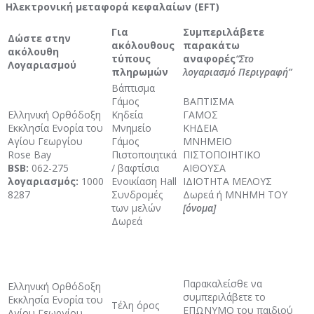
Ηλεκτρονική μεταφορά κεφαλαίων (EFT)
Για
Συμπεριλάβετε
Δώστε στην
ακόλουθους
παρακάτω
ακόλουθη
τύπους
αναφορές
“Στο
Λογαριασμού
πληρωμών
λογαριασμό Περιγραφή”
Βάπτισμα
Γάμος
ΒΑΠΤΙΣΜΑ
Ελληνική Ορθόδοξη
Κηδεία
ΓΑΜΟΣ
Εκκλησία Ενορία του
Μνημείο
ΚΗΔΕΙΑ
Αγίου Γεωργίου
Γάμος
ΜΝΗΜΕΙΟ
Rose Bay
Πιστοποιητικά
ΠΙΣΤΟΠΟΙΗΤΙΚΟ
BSB:
062-275
/ βαφτίσια
ΑΙΘΟΥΣΑ
λογαριασμός:
1000
Ενοικίαση Hall
ΙΔΙΟΤΗΤΑ ΜΕΛΟΥΣ
8287
Συνδρομές
Δωρεά ή ΜΝΗΜΗ ΤΟΥ
των μελών
[όνομα]
Δωρεά
Παρακαλείσθε να
Ελληνική Ορθόδοξη
συμπεριλάβετε το
Εκκλησία Ενορία του
Τέλη όρος
ΕΠΩΝΥΜΟ του παιδιού
Αγίου Γεωργίου